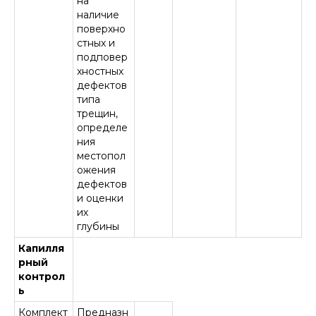
на
наличие
поверхно
стных и
подповер
хностных
дефектов
типа
трещин,
определе
ния
местопол
ожения
дефектов
и оценки
их
глубины
Капилля
рный
контрол
ь
Комплект
Предназн