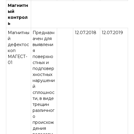
Магнитн
ый
контрол
ь
Магнитны
Предназн
12.07.2018
12.07.2019
й
ачен для
дефектос
выявлени
коп
я
МАГЕСТ-
поверхно
01
стных и
подповер
хностных
нарушени
й
сплошнос
ти, в виде
трещин
различног
о
происхож
дения