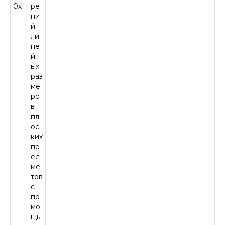
0х
ре
ни
й
ли
не
йн
ых
раз
ме
ро
в
пл
ос
ких
пр
ед
ме
тов
с
по
мо
щь