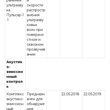
ранения
и
ультразву
скорости
ка
распростр
Пульсар-1
анения
.1
ультразву
ковых
волн при
поверхно
стном и
сквозном
прозвучив
ании
Акустик
о-
эмиссио
нный
контрол
ь
Комплекс
Предназн
22.05.2018
22.05.2019
акустико-
ачен для
эмиссион
обнаруже
ный
ния,