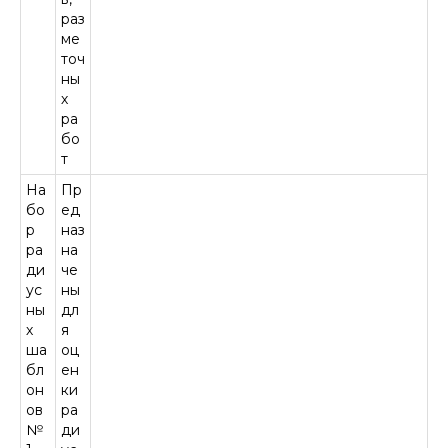
раз
ме
точ
ны
х
ра
бо
т
На
Пр
бо
ед
р
наз
ра
на
ди
че
ус
ны
ны
дл
х
я
ша
оц
бл
ен
он
ки
ов
ра
№
ди