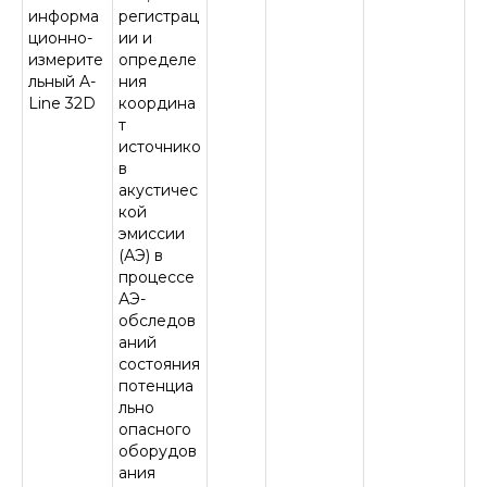
информа
регистрац
ционно-
ии и
измерите
определе
льный A-
ния
Line 32D
координа
т
источнико
в
акустичес
кой
эмиссии
(АЭ) в
процессе
АЭ-
обследов
аний
состояния
потенциа
льно
опасного
оборудов
ания