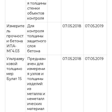
я толщины
стенки
объектов
контроля
Измерите
Для
07.05.2018
07.05.2019
ль
контроля
прочност
толщины
и бетона
защитного
ИПА-
слоя
МГ4.03
бетона
Ультразву
Предназн
07.05.2018
07.05.2019
ковой
ачен для
толщино
измерени
мер
я узлов и
Булат 1S
толщины
изделий
из
металла и
неметалл
ических
материал