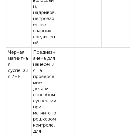
волосови
н,
надрывов,
непровар
енных
сварных
соединен
ий
Черная
Предназн
магнитна
ачена для
я
нанесени
суспензи
я на
я 7HF
проверяе
мые
детали
способом
суспензии
при
магнитопо
рошковом
контроле,
для