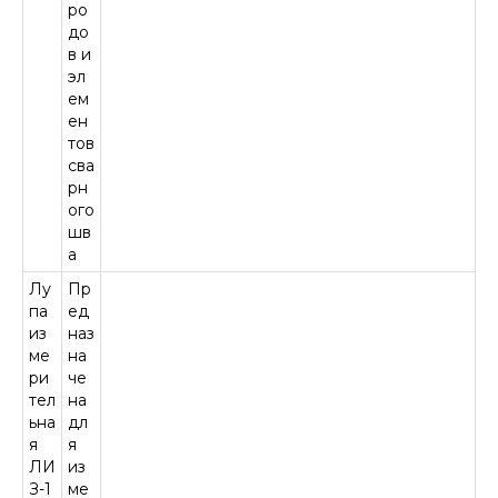
ро
до
в и
эл
ем
ен
тов
сва
рн
ого
шв
а
Лу
Пр
па
ед
из
наз
ме
на
ри
че
тел
на
ьна
дл
я
я
ЛИ
из
З-1
ме