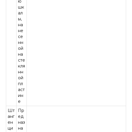
ю
шк
ал
ы,
на
не
се
нн
ой
на
сте
кля
нн
ой
пл
аст
ин
е
Шт
Пр
анг
ед
ен
наз
ци
на