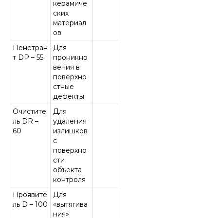
керамиче
ских
материал
ов
Пенетран
Для
т DP – 55
проникно
вения в
поверхно
стные
дефекты
Очистите
Для
ль DR –
удаления
60
излишков
с
поверхно
сти
объекта
контроля
Проявите
Для
ль D – 100
«вытягива
ния»