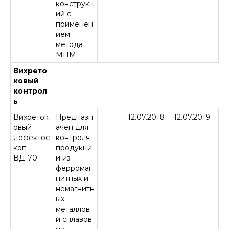
конструкц
ий с
применен
ием
метода
МПМ
Вихрето
ковый
контрол
ь
Вихреток
Предназн
12.07.2018
12.07.2019
овый
ачен для
дефектос
контроля
коп
продукци
ВД-70
и из
ферромаг
нитных и
немагнитн
ых
металлов
и сплавов