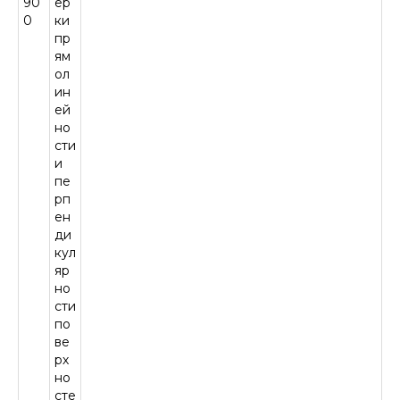
90
ер
0
ки
пр
ям
ол
ин
ей
но
сти
и
пе
рп
ен
ди
кул
яр
но
сти
по
ве
ЕСТЬ ВОПРОСЫ?
рх
СВЯЖИТЕСЬ С НАМИ
но
сте