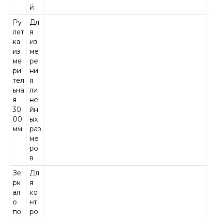
Мы перезвоним вам в
й
ближайшее время.
Ру
Дл
лет
я
ка
из
из
ме
+7
ме
ре
ри
ни
тел
я
ьна
ли
я
не
Отправляя форму, вы даёте
30
йн
Согласие на обработку
00
ых
Ваших персональных данных
и
мм
раз
принимаете
Пользовательское
ме
соглашение
ро
Выражаю
согласие
получать e-mail
в
рассылки с полезными
материалами, новостями, с
Зе
Дл
политикой рассылки
рк
я
ознакомлен(а)
ал
ко
о
нт
ОСТАВИТЬ ЗАЯВКУ
по
ро