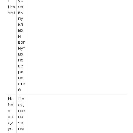
1
ус
(1-6
ов
мм)
вы
пу
кл
ых
и
вог
нут
ых
по
ве
рх
но
сте
й
На
Пр
бо
ед
р
наз
ра
на
ди
че
ус
ны