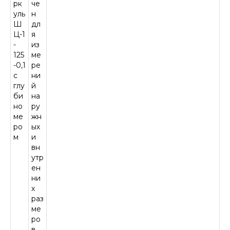
рк
че
уль
н
Ш
дл
Ц-1
я
-
из
125
ме
-0,1
ре
с
ни
глу
й
би
на
но
ру
ме
жн
ро
ых
м
и
вн
утр
ен
ни
х
раз
ме
ро
в,