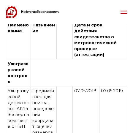
Наимено
Назначен
Дата и срок
вание
ие
действия
свидетельства о
метрологической
проверке
(аттестации)
Ультразв
уковой
контрол
ь
Ультразву
Предназн
07.05.2018
07.05.2019
ковой
ачен для
дефектос
поиска,
коп А1214
определе
Эксперт в
ния
комплект
координа
е с ПЭП
т, оценки
размеров