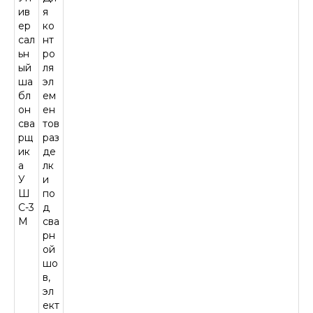
ив
я
ер
ко
сал
нт
ьн
ро
ый
ля
ша
эл
бл
ем
он
ен
сва
тов
рщ
раз
ик
де
а
лк
У
и
Ш
по
С-3
д
М
сва
рн
ой
шо
в,
эл
ект