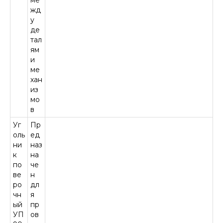
ме
жд
у
де
тал
ям
и
ме
хан
из
мо
в
Уг
Пр
оль
ед
ни
наз
к
на
по
че
ве
н
ро
дл
чн
я
ый
пр
УП
ов