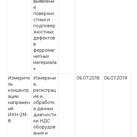
выявлени
я
поверхно
стных и
подповер
хностных
дефектов
в
ферромаг
нитных
материала
х
Измерите
Измерени
06.07.2018
06.07.2019
ль
е,
концентр
регистрац
ации
ия и
напряжен
обработк
ий
а данных
ИКН-2М-
диагности
8
ки НДС
оборудов
ания и