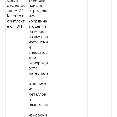
ковой
ачен для
дефектос
поиска,
коп А1212
определе
Мастер в
ния
комплект
координа
е с ПЭП
т, оценки
размеров
различных
нарушени
й
сплошнос
ти и
однородн
ости
материала
в
изделиях
из
металлов
и
пластмасс
,
измерени