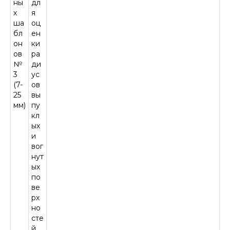
ны
дл
х
я
ша
оц
бл
ен
он
ки
ов
ра
№
ди
3
ус
(7-
ов
25
вы
мм)
пу
кл
ых
и
вог
нут
ых
по
ве
рх
но
сте
й