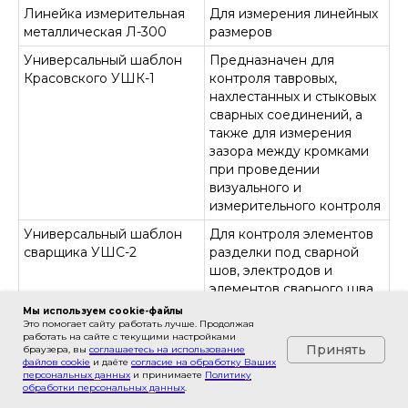
Линейка измерительная
Для измерения линейных
металлическая Л-300
размеров
Универсальный шаблон
Предназначен для
Красовского УШК-1
контроля тавровых,
нахлестанных и стыковых
сварных соединений, а
также для измерения
зазора между кромками
при проведении
визуального и
измерительного контроля
Универсальный шаблон
Для контроля элементов
сварщика УШС-2
разделки под сварной
шов, электродов и
элементов сварного шва
Мы используем cookie-файлы
Универсальный шаблон
Для контроля элементов
Это помогает сайту работать лучше. Продолжая
сварщика УШС-3
разделки под сварной
работать на сайте с текущими настройками
Принять
браузера, вы
соглашаетесь на использование
шов, электродов и
файлов cookie
и даёте
cогласие на обработку Ваших
элементов сварного шва
персональных данных
и принимаете
Политику
обработки персональных данных
.
Лупа измерительная
Предназначена для