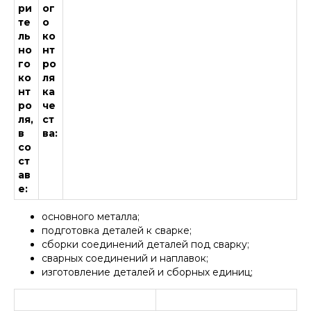
ри
ог
ООО "НЕФТЕГАЗБЕЗОПАСНОСТЬ"
те
о
ль
ко
но
нт
Политика использования cookies
|
Политика
го
ро
обработки персональных данных
|
Политика рассылки уведомлений и информации
ко
ля
рекламного характера
|
Согласие на обработку
нт
ка
персональных данных
|
Согласие на получение
рассылки рекламно-информационных материалов
ро
че
ля,
ст
в
ва:
со
ст
ав
е:
основного металла;
подготовка деталей к сварке;
сборки соединений деталей под сварку;
сварных соединений и наплавок;
изготовление деталей и сборных единиц;