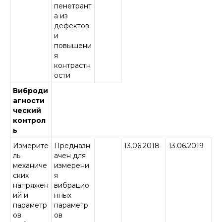
пенетрант
а из
дефектов
и
повышени
я
контрастн
ости
Виброди
агности
ческий
контрол
ь
Измерите
Предназн
13.06.2018
13.06.2019
ль
ачен для
механиче
измерени
ских
я
напряжен
вибрацио
ий и
нных
параметр
параметр
ов
ов