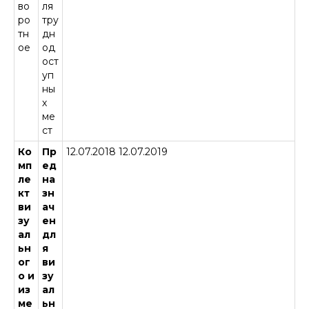
во
ля
ро
тру
тн
дн
ое
од
ост
уп
ны
х
ме
ст
ЛАБОРАТОРИЯ
О КОМПАНИИ
Ко
Пр
12.07.2018 12.07.2019
мп
ед
УСЛУГИ
ле
на
ОТЗЫВЫ
кт
зн
ви
ач
КОНТАКТЫ
КЛИЕНТЫ
зу
ен
ал
дл
ьн
я
+7 (499) 557-03-62
ог
ви
о и
зу
info@n-g-b.ru
из
ал
ме
ьн