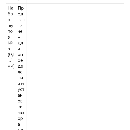
На
Пр
бо
ед
р
наз
щу
на
по
че
в
н
№
дл
4
я
(0,1
оп
....1
ре
мм)
де
ле
ни
я и
уст
ан
ов
ки
заз
ор
а