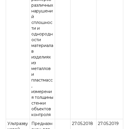
различных
нарушени
й
сплошнос
ти и
однородн
ости
материала
в
изделиях
из
металлов
и
пластмасс
,
измерени
я толщины
стенки
объектов
контроля
Ультразву
Предназн
27.05.2018
27.05.2019