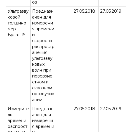
ов
Ультразву
Предназн
27.05.2018
27.05.2019
ковой
ачен для
толщино
измерени
мер
я времени
Булат 1S
и
скорости
распростр
анения
ультразву
ковых
волн при
поверхно
стном и
сквозном
прозвучив
ании
Измерите
Предназн
27.05.2018
27.05.2019
ль
ачен для
времени
измерени
распрост
я времени