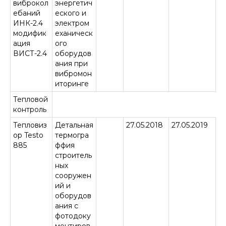
виброкол
энергетич
ебаний
еского и
ИНК-2.4
электром
модифик
еханическ
ация
ого
ВИСТ-2.4
оборудов
ания при
вибромон
иторинге
Тепловой
контроль
Тепловиз
Детальная
27.05.2018
27.05.2019
ор Testo
термогра
885
ффия
строитель
ных
сооружен
ий и
оборудов
ания с
фотодоку