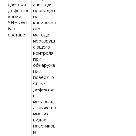
цветной
ачен для
дефектос
проведен
копии
ия
SHERWI
капиллярн
N в
ого
составе:
метода
неразруш
ающего
контроля
при
обнаруже
нии
поверхно
стных
дефектов
в
металлах,
а также во
многих
видах
пластиков
и